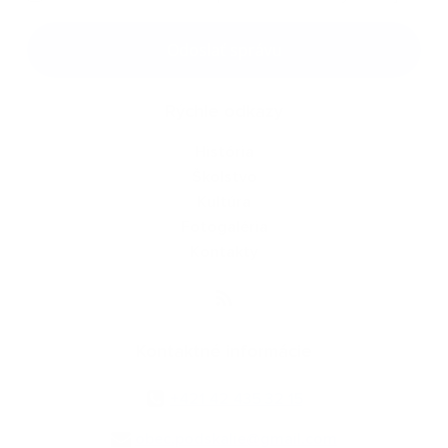
Google reCaptcha Response
Odoslať správu
Rýchle odkazy
História
Školstvo
Kultúra
Fotogaléria
Kontakty
Kontaktné informácie
+421 42 435 32 15
obec.podskalie@gmail.com