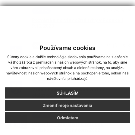
13. NOV 2023
Aktuality
Pozvánka na vianočné trhy v Podskalí
9.12.2023
24. JÚL 2023
Oznámenia
Používame cookies
Svätá omša na Vápenici pri kaplnke
Súbory cookie a ďalšie technológie sledovania používame na zlepšenie
Panny Márie Snežnej
vášho zážitku z prehliadania našich webových stránok, na to, aby sme
vám zobrazovali prispôsobený obsah a cielené reklamy, na analýzu
návštevnosti našich webových stránok a na pochopenie toho, odkiaľ naši
návštevníci prichádzajú.
30. SEP 2022
Oznámenia
V obci Podskalie prebieha zber
SÚHLASÍM
elektroodpadu
Zmeniť moje nastavenia
16. AUG 2022
Aktuality
Odmietam
Vápenica - Mariánska púť pod
Podskalským Roháčom 2022