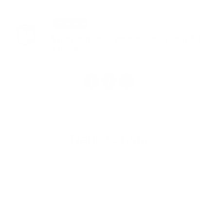
01. AUG 2022
Oznámenia
Výkup papiera výmenou za hygienické
výrobky
1
2
>
Napíšte nám
Meno
Priezvisko
E-mailová adresa
*
Meno:
*
Priezvisko: