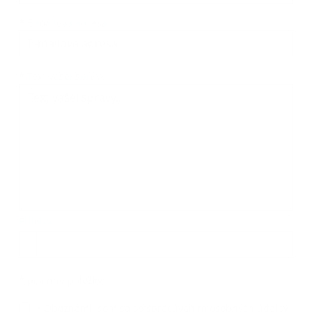
*
E-mailová adresa:
Text vašej správy...
*
Text vašej správy:
Príloha:
Príloha
*
povinné položky
*
Oboznámil som sa so
spracúvaním osobných údajov