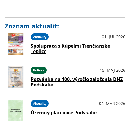
Zoznam aktualít:
01. JÚL 2026
Aktuality
Spolupráca s Kúpeľmi Trenčianske
Teplice
15. MÁJ 2026
Kultúra
Pozvánka na 100. výročie založenia DHZ
Podskalie
04. MAR 2026
Aktuality
Územný plán obce Podskalie