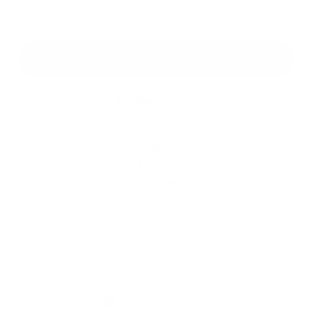
*
Oboznámil som sa so
spracúvaním osobných údajov
Google reCaptcha Response
Odoslať správu
Rýchle odkazy
História
Školstvo
Kultúra
Fotogaléria
Kontakty
Kontaktné informácie
+421 42 435 32 15