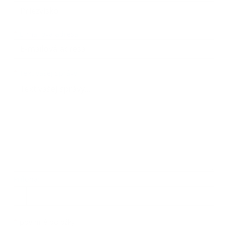
*
E-mailová adresa:
Text vašej správy...
*
Text vašej správy:
Príloha:
Príloha
*
povinné položky