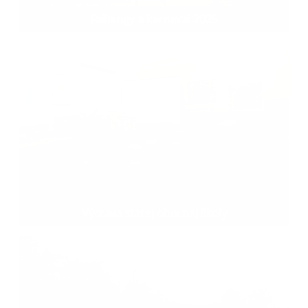
Fašiangy a karneval 2025
Výstava starej obecnej školy