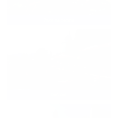
Život na dedine
Deň detí