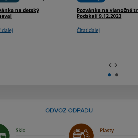
vánka na detský
Pozvánka na vianočné tr
neval
Podskalí 9.12.2023
ť ďalej
Čítať ďalej
.
.
ODVOZ ODPADU
Sklo
Plasty