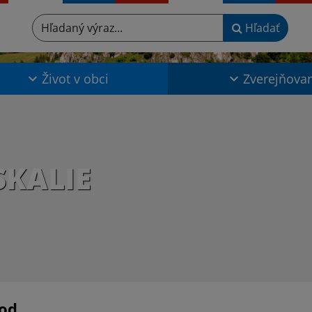
Hľadaný výraz...
Hľadať
Život v obci
Zverejňova
SKALIE
od