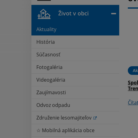
Život v obci
Aktuality
História
Súčasnosť
Fotogaléria
16. AUG 2022
Oznámenia
01. AUG 2022
Ak
Videogaléria
Mariánska púť
Výkup papiera výmenou za
Spo
lským Roháčom
hygienické výrobky
Tren
Zaujímavosti
Čítať ďalej
Číta
Odvoz odpadu
Združenie lesomajiteľov
☆ Mobilná aplikácia obce