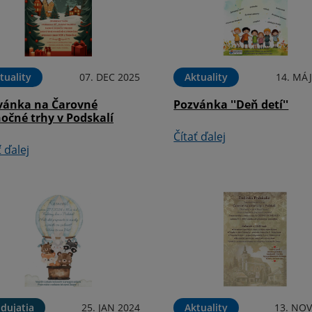
tuality
07. DEC 2025
Aktuality
14. MÁJ
vánka na Čarovné
Pozvánka ''Deň detí''
očné trhy v Podskalí
Čítať ďalej
ť ďalej
dujatia
25. JAN 2024
Aktuality
13. NOV