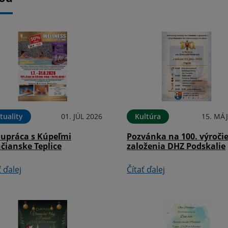
tuality
01. JÚL 2026
Kultúra
15. MÁJ
lupráca s Kúpeľmi
Pozvánka na 100. výroči
čianske Teplice
založenia DHZ Podskalie
ť ďalej
Čítať ďalej