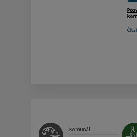
Poz
kar
Číta
Komunál