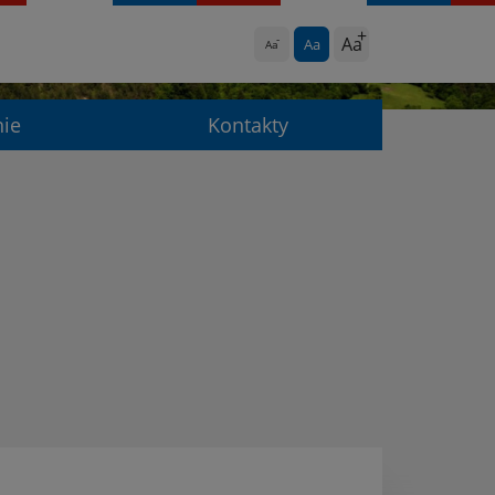
Aa
Aa
Aa
nie
Kontakty