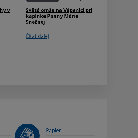
hy v
Svätá omša na Vápenici pri
kaplnke Panny Márie
Snežnej
Čítať ďalej
Papier