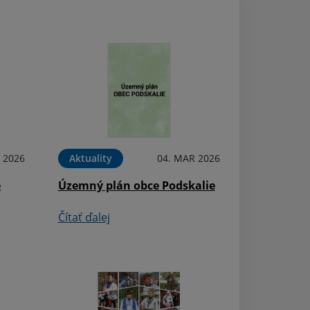
 2026
Aktuality
04. MAR 2026
Oznámenia
e
Územný plán obce Podskalie
V obci Podskalie
zber elektroodp
Čítať ďalej
Čítať ďalej