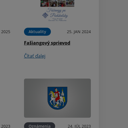
 2025
Aktuality
25. JAN 2024
Oznámenia
Fašiangový sprievod
Svätá omša na V
kaplnke Panny 
Čítať ďalej
Snežnej
Čítať ďalej
 2023
Oznámenia
24. JÚL 2023