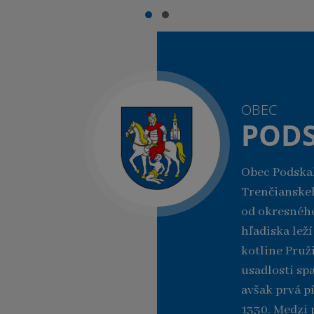
OBEC
PODS
Obec Podskal
Trenčianske
od okresného
hľadiska lež
kotline Pruž
usadlosti sp
avšak prvá p
1330. Medzi 