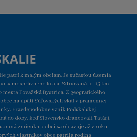
KALIE
ie patrí k malým obciam. Je súčasťou územia
ho samosprávneho kraja. Situovaná je 15 km
 mesta Považská Bystrica. Z geografického
í obec na úpätí Súľovských skál v pramennej
inky. Pravdepodobne vznik Podskalskej
adá do doby, keď Slovensko drancovali Tatári,
ísomná zmienka o obci sa objavuje až v roku
prvých vlastníkov obce patrila rodina