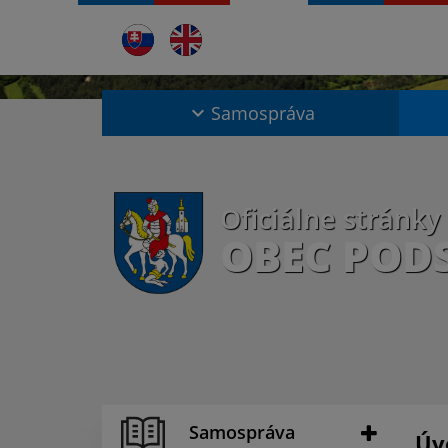
Samospráva
Oficiálne stránky
OBEC POD
Samospráva
Úv