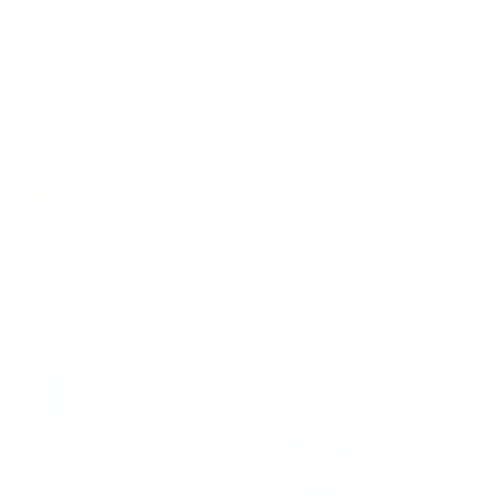
Náučný chodník popod Skálie
Hodové slávnosti v Podskalí 2021