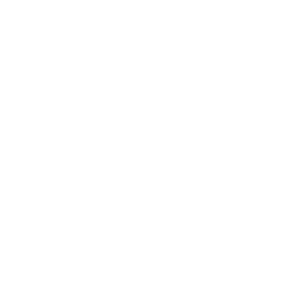
*
Priezvisko:
*
E-mailová adresa:
Text vašej správy...
*
Text vašej správy:
Príloha:
Príloha