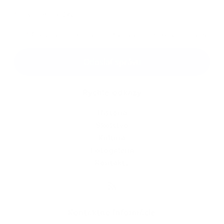
*
povinné položky
*
Oboznámil som sa so
spracúvaním osobných údajov
Google reCaptcha Response
Odoslať správu
Rýchle odkazy
História
Školstvo
Kultúra
Fotogaléria
Kontakty
Kontaktné informácie