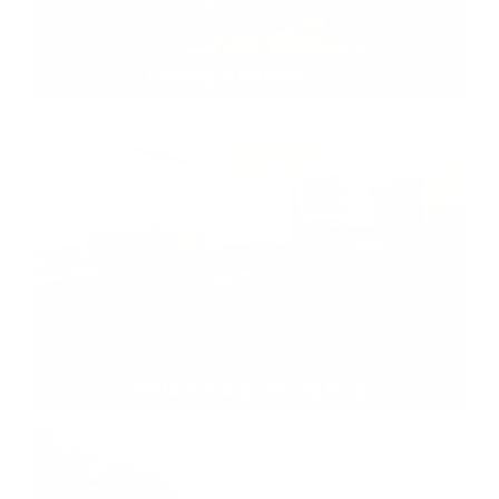
Fašiangy a karneval 2025
Výstava starej obecnej školy