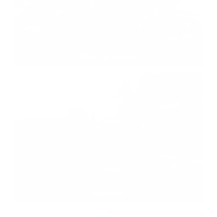
Život na dedine
Deň detí