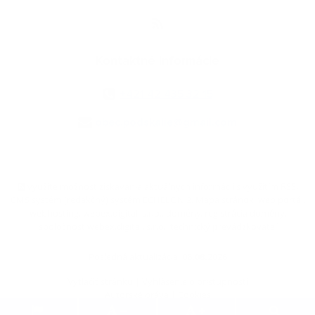
Kontaktné informácie
+421 42 435 32 15
obec.podskalie@gmail.com
využite možnosť získavania aktuálnych informácií s využitím RSS
,
CMS systém (redakčný) systém ECHELON 2,
Mapa stránok
,
web portál
,
webhosting
,
webex.digital, s.r.o.
,
domény
,
registrácia domény
,
spoločnosť webex.digital, s.r.o.
,
technický prevádzkovateľ
Posledná aktualizácia:
06.08.2026
Vytlačiť stránku
|
Vyhlásenie o prístupnosti
Autorské práva
|
Cookies
.
.
.
.
.
.