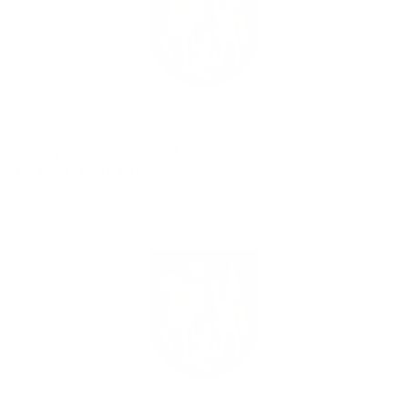
Voľby prezidenta SR - informácie pre voliča,
tlačivá a vzory