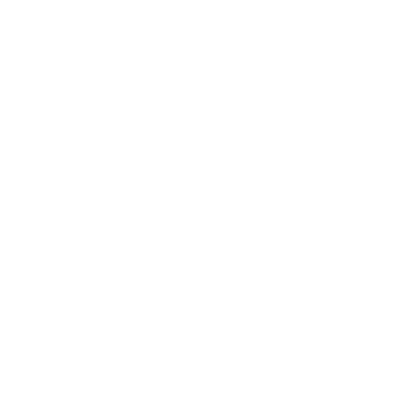
Príloha:
Príloha
*
povinné položky
*
Oboznámil som sa so
spracúvaním osobných údajov
Google reCaptcha Response
Odoslať správu
Rýchle odkazy
História
Školstvo
Kultúra
Fotogaléria
Kontakty