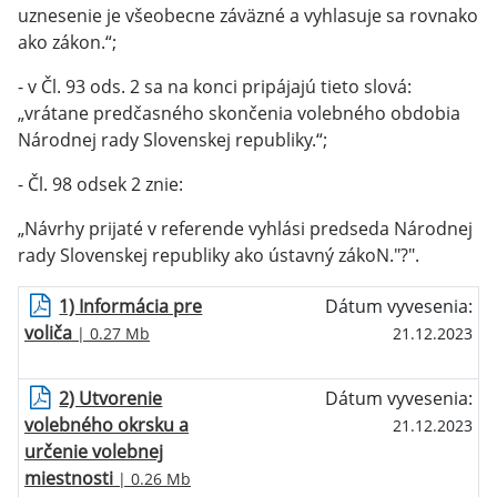
uznesenie je všeobecne záväzné a vyhlasuje sa rovnako
ako zákon.“;
- v Čl. 93 ods. 2 sa na konci pripájajú tieto slová:
„vrátane predčasného skončenia volebného obdobia
Národnej rady Slovenskej republiky.“;
- Čl. 98 odsek 2 znie:
„Návrhy prijaté v referende vyhlási predseda Národnej
rady Slovenskej republiky ako ústavný zákoN."?".
1) Informácia pre
Dátum vyvesenia:
voliča
| 0.27 Mb
21.12.2023
2) Utvorenie
Dátum vyvesenia:
volebného okrsku a
21.12.2023
určenie volebnej
miestnosti
| 0.26 Mb