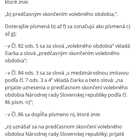
ktoré znie:
„b) predčasným skončením volebného obdobia,“.
Doterajšie písmená b) až f) sa označujú ako písmená c)
až g);
- v Čl. 82 ods. 5 sa za slová „volebného obdobia“ vkladá
čiarka a slová „predčasným skončením volebného
obdobia“;
- v Čl. 84 ods. 3 sa za slová „s medzinárodnou zmluvou
podľa čl. 7 ods. 3 a 4“ vkladá čiarka a tieto slová: „na
prijatie uznesenia o predčasnom skončení volebného
obdobia Národnej rady Slovenskej republiky podľa čl.
86 písm. n)“;
- v Čl. 86 sa dopĺňa písmeno n), ktoré znie:
„n) uznášať sa na predčasnom skončení volebného
obdobia Národnej rady Slovenskej republiky; prijaté