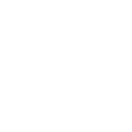
Napíšte nám
Meno
Priezvisko
E-mailová adresa
*
Meno:
*
Priezvisko:
*
E-mailová adresa:
Text vašej správy...
*
Text vašej správy: