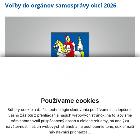
Voľby do orgánov samosprávy obcí 2026
Voľby do orgánov samosprávnych krajov 2026
Používame cookies
Súbory cookie a ďalšie technológie sledovania používame na zlepšenie
vášho zážitku z prehliadania našich webových stránok, na to, aby sme
vám zobrazovali prispôsobený obsah a cielené reklamy, na analýzu
návštevnosti našich webových stránok a na pochopenie toho, odkiaľ naši
návštevníci prichádzajú.