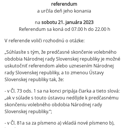
referendum
a určila deň jeho konania
na
sobotu 21. januára 2023
Referendum sa koná od 07.00 h do 22.00 h
V referende voliči rozhodnú o otázke:
„Súhlasíte s tým, že predčasné skončenie volebného
obdobia Národnej rady Slovenskej republiky je možné
uskutočniť referendom alebo uznesením Národnej
rady Slovenskej republiky, a to zmenou Ústavy
Slovenskej republiky tak, že:
- v Čl. 73 ods. 1 sa na konci pripája čiarka a tieto slová:
„ak v súlade s touto ústavou nedôjde k predčasnému
skončeniu volebného obdobia Národnej rady
Slovenskej republiky.“;
- v Čl. 81a sa za písmeno a) vkladá nové písmeno b),