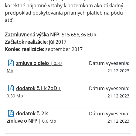
korektné nájomné vzťahy k pozemkom ako základný
predpoklad poskytovania priamych platieb na pôdu
atď.
Zazmluvnená výška NFP:
515 656,86 EUR
Začiatok realizácie:
júl 2017
Koniec realizácie:
september 2017
zmluva o dielo
Dátum vyvesenia:
| 0.37
Mb
21.12.2023
dodatok č.1 k ZoD
Dátum vyvesenia:
|
0.39 Mb
21.12.2023
dodatok č. 2 k
Dátum vyvesenia:
zmluve o NFP
| 0.6 Mb
21.12.2023