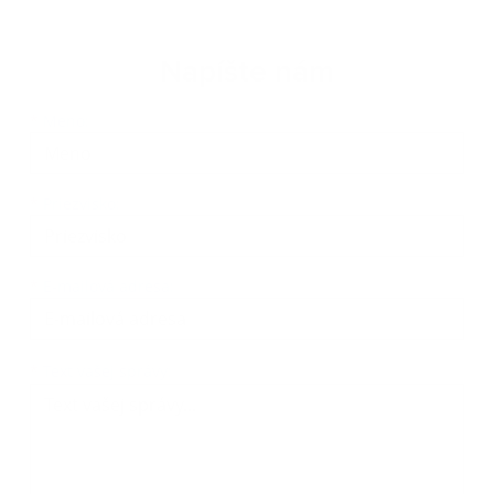
Napíšte nám
Meno
Priezvisko
E-mailová adresa
*
Meno:
*
Priezvisko:
*
E-mailová adresa:
Text vašej správy...
*
Text vašej správy: