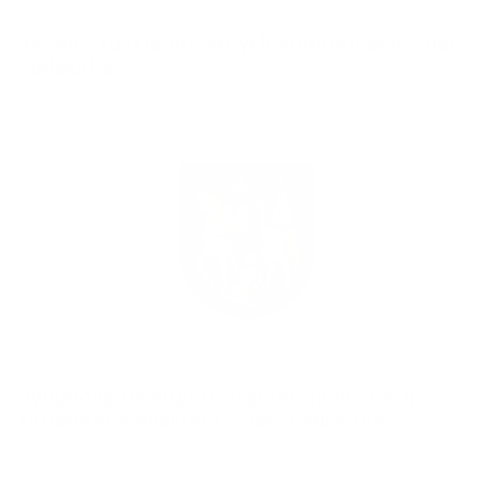
Rekonštrukcia miestnych komunikácií v obci
Podskalie
Vybudovanie súboru stavieb spoločných
zariadení a opatrení v obci Podskalie