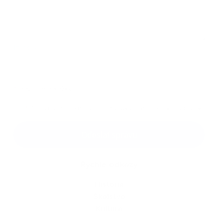
Príloha:
Príloha
*
povinné položky
*
Oboznámil som sa so
spracúvaním osobných údajov
Google reCaptcha Response
Odoslať správu
Rýchle odkazy
História
Školstvo
Kultúra