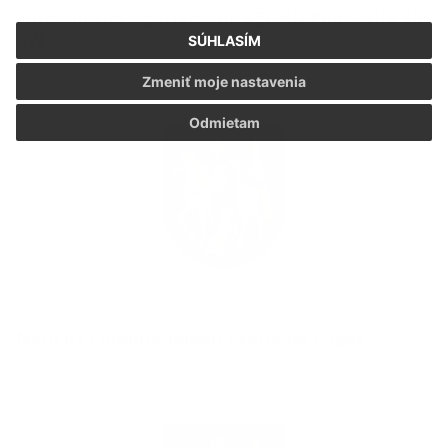
Fotovoltaické zariadenie LZE KD Podskalie 15
kW
SÚHLASÍM
Zmeniť moje nastavenia
Odmietam
Náučný chodník popod Skálie do Lazov