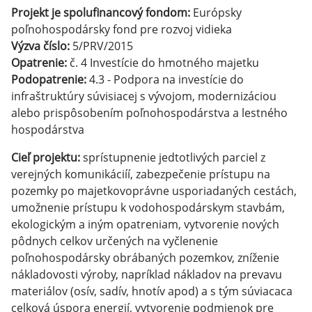
Projekt je spolufinancový fondom:
Európsky
poľnohospodársky fond pre rozvoj vidieka
Výzva číslo:
5/PRV/2015
Opatrenie:
č. 4 Investície do hmotného majetku
Podopatrenie:
4.3 - Podpora na investície do
infraštruktúry súvisiacej s vývojom, modernizáciou
alebo prispôsobením poľnohospodárstva a lestného
hospodárstva
Cieľ projektu:
sprístupnenie jedtotlivých parciel z
verejných komunikáciíí, zabezpečenie prístupu na
pozemky po majetkovoprávne usporiadaných cestách,
umožnenie prístupu k vodohospodárskym stavbám,
ekologickým a iným opatreniam, vytvorenie nových
pôdnych celkov určených na vyčlenenie
poľnohospodársky obrábaných pozemkov, zníženie
nákladovosti výroby, napríklad nákladov na prevavu
materiálov (osív, sadív, hnotív apod) a s tým súviacaca
celková úspora energií, vytvorenie podmienok pre