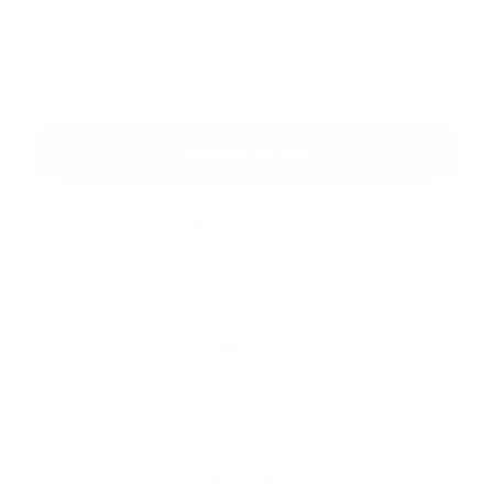
*
povinné položky
*
Oboznámil som sa so
spracúvaním osobných údajov
Google reCaptcha Response
Odoslať správu
Rýchle odkazy
História
Školstvo
Kultúra
Fotogaléria
Kontakty
Kontaktné informácie