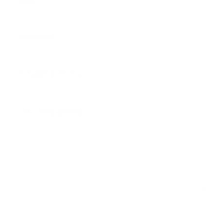
*
Priezvisko:
*
E-mailová adresa:
Text vašej správy...
*
Text vašej správy:
Príloha:
Príloha