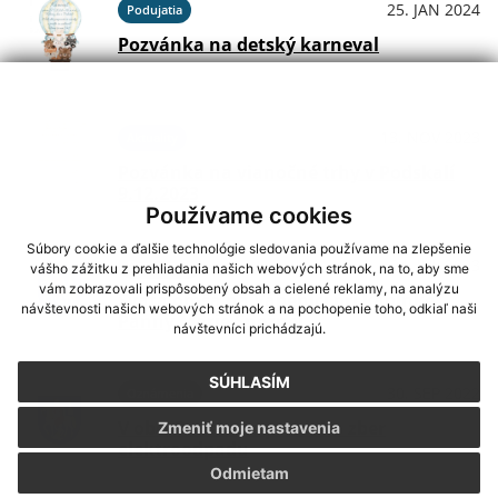
25. JAN 2024
Podujatia
Pozvánka na detský karneval
13. NOV 2023
Aktuality
Pozvánka na vianočné trhy v Podskalí
9.12.2023
Používame cookies
Súbory cookie a ďalšie technológie sledovania používame na zlepšenie
24. JÚL 2023
Oznámenia
vášho zážitku z prehliadania našich webových stránok, na to, aby sme
vám zobrazovali prispôsobený obsah a cielené reklamy, na analýzu
Svätá omša na Vápenici pri kaplnke
návštevnosti našich webových stránok a na pochopenie toho, odkiaľ naši
Panny Márie Snežnej
návštevníci prichádzajú.
SÚHLASÍM
30. SEP 2022
Oznámenia
V obci Podskalie prebieha zber
Zmeniť moje nastavenia
elektroodpadu
Odmietam